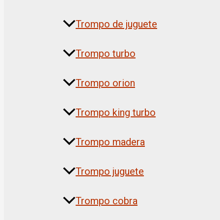
Trompo de juguete
Trompo turbo
Trompo orion
Trompo king turbo
Trompo madera
Trompo juguete
Trompo cobra